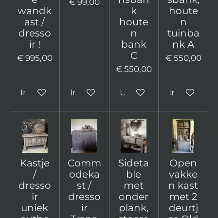
€ 99,00
wandk
k
houte
ast /
houte
n
dresso
n
tuinba
ir !
bank
nk A
C
€ 995,00
€ 550,00
€ 550,00
In winkelwagen
In winkelwagen
Uitverkocht
In winkelw
Kastje
Comm
Sideta
Open
/
odeka
ble
vakke
dresso
st /
met
n kast
ir
dresso
onder
met 2
uniek
ir
plank,
deurtj