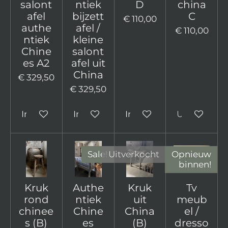
salont
ntiek
D
china
afel
bijzett
C
€ 110,00
authe
afel /
€ 110,00
ntiek
kleine
Chine
salont
es A2
afel uit
China
€ 329,50
€ 329,50
In winkelwagen
In winkelwagen
In winkelwagen
Uitverkocht
Sale!
Uitverkocht
Opnieuw
binnen!
Kruk
Authe
Kruk
Tv
rond
ntiek
uit
meub
chinee
Chine
China
el /
s (B)
es
(B)
dresso