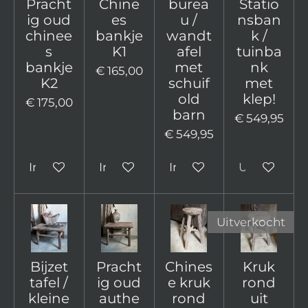
Pracht
Chine
burea
Statio
ig oud
es
u /
nsban
chinee
bankje
wandt
k /
s
K1
afel
tuinba
bankje
met
nk
€ 165,00
K2
schuif
met
old
klep!
€ 175,00
barn
€ 549,95
€ 549,95
In winkelwagen
In winkelwagen
In winkelwagen
Uitverkocht
Uitverkocht
Bijzet
Pracht
Chines
Kruk
tafel /
ig oud
e kruk
rond
kleine
authe
rond
uit