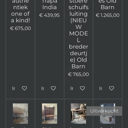
authe
Trapa
stoere
es Old
ntiek
India
schuifs
Barn
one of
luiting
€ 439,95
€ 1.265,00
a kind!
(NIEU
W
€ 675,00
MODE
L
breder
deurtj
e) Old
Barn
€ 765,00
In winkelwagen
In winkelwagen
In winkelwagen
In winkelw
Uitverkocht