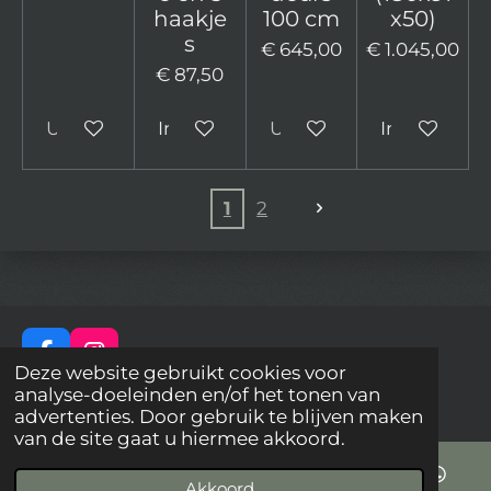
haakje
100 cm
x50)
s
€ 645,00
€ 1.045,00
€ 87,50
Uitverkocht
In winkelwagen
Uitverkocht
In winkelw
1
2
F
I
Deze website gebruikt cookies voor
a
n
© 2023 - 2026 Biekkies
analyse-doeleinden en/of het tonen van
c
s
Powered by
JouwWeb
advertenties. Door gebruik te blijven maken
e
t
van de site gaat u hiermee akkoord.
b
a
o
g
Akkoord