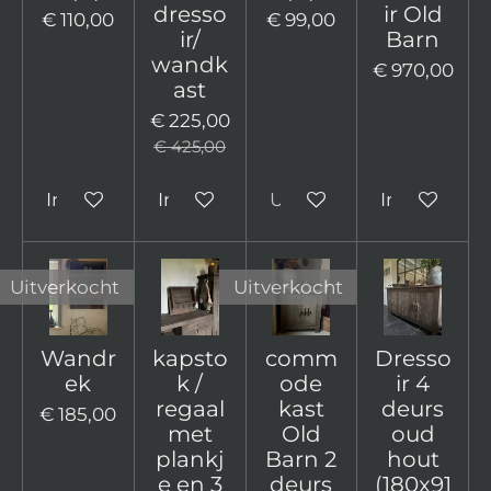
dresso
ir Old
€ 110,00
€ 99,00
ir/
Barn
wandk
€ 970,00
ast
€ 225,00
€ 425,00
In winkelwagen
In winkelwagen
Uitverkocht
In winkelw
Uitverkocht
Uitverkocht
Wandr
kapsto
comm
Dresso
ek
k /
ode
ir 4
regaal
kast
deurs
€ 185,00
met
Old
oud
plankj
Barn 2
hout
e en 3
deurs
(180x91