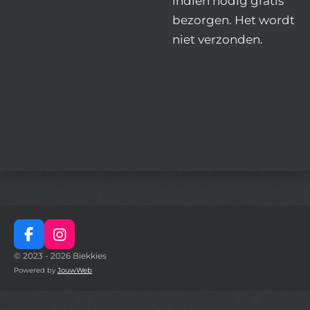
indien nodig gratis
bezorgen. Het wordt
niet verzonden.
F
I
a
n
© 2023 - 2026 Biekkies
c
s
Powered by
JouwWeb
e
t
b
a
o
g