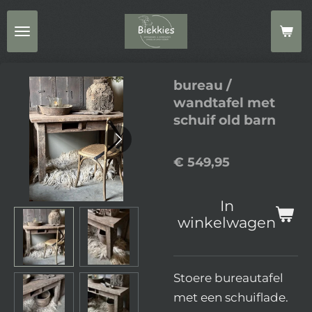
Ga
direct
naar
de
bureau /
hoofdinhoud
wandtafel met
schuif old barn
€ 549,95
In
winkelwagen
Stoere bureautafel
met een schuiflade.