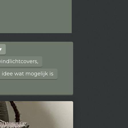
ndlichtcovers,
 idee wat mogelijk is