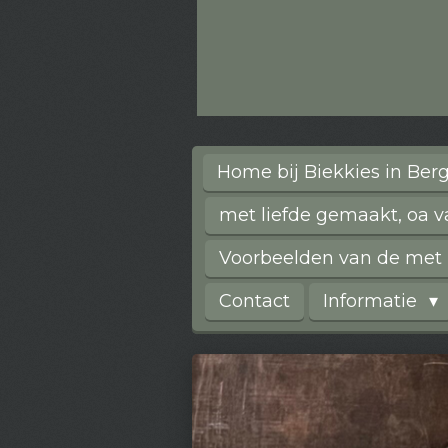
Home bij Biekkies in Be
met liefde gemaakt, oa 
Voorbeelden van de met l
Contact
Informatie