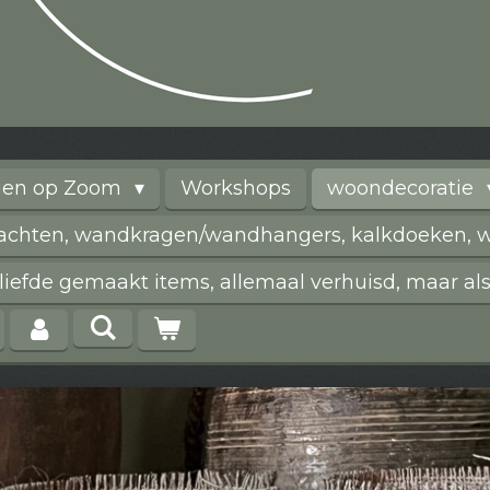
rgen op Zoom
Workshops
woondecoratie
vachten, wandkragen/wandhangers, kalkdoeken, wi
iefde gemaakt items, allemaal verhuisd, maar als