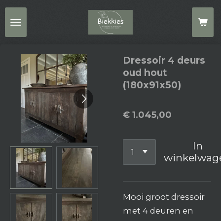
Ga
direct
naar
de
Dressoir 4 deurs
hoofdinhoud
oud hout
(180x91x50)
€ 1.045,00
In
winkelwag
Mooi groot dressoir
met 4 deuren en