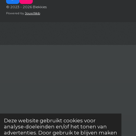
a
n
© 2023 - 2026 Biekkies
c
s
Powered by
JouwWeb
e
t
b
a
o
g
o
r
k
a
m
Deze website gebruikt cookies voor
analyse-doeleinden en/of het tonen van
advertenties. Door gebruik te blijven maken