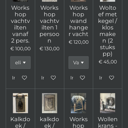
Works
Works
Works
Wolto
hop
hop
hop
ef met
vachtv
vachtv
wand
kegel /
ilten
ilten 1
hange
klos
vanaf
persoo
r vacht
make
2 pers.
n
n (2
€ 120,00
stuks
€ 100,00
€ 130,00
pp)
€ 45,00
In winkelwagen
In winkelwagen
In winkelwagen
In winkelw
Kalkdo
kalkdo
Works
Wollen
ek /
ek /
hop
krans -