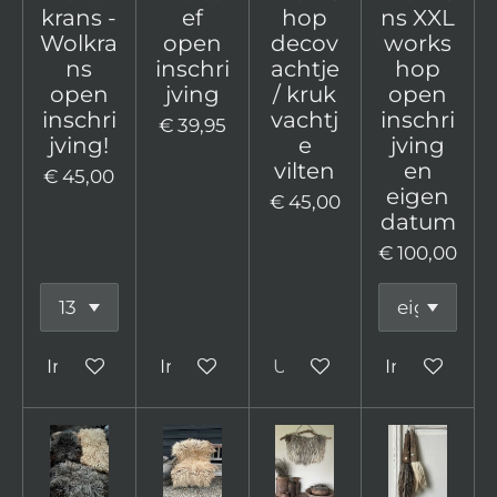
krans -
ef
hop
ns XXL
Wolkra
open
decov
works
ns
inschri
achtje
hop
open
jving
/ kruk
open
inschri
vachtj
inschri
€ 39,95
jving!
e
jving
vilten
en
€ 45,00
eigen
€ 45,00
datum
€ 100,00
In winkelwagen
In winkelwagen
Uitverkocht
In winkelw