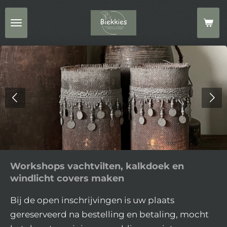
Ga
direct
naar
de
hoofdinhoud
Workshops vachtvilten, kalkdoek en
windlicht covers maken
Bij de open inschrijvingen is uw plaats
gereserveerd na bestelling en betaling, mocht