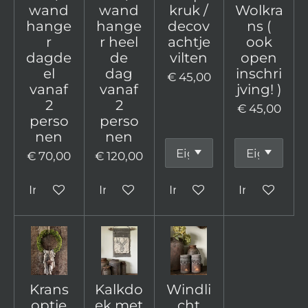
wand
wand
kruk /
Wolkra
hange
hange
decov
ns (
r
r heel
achtje
ook
dagde
de
vilten
open
el
dag
inschri
€ 45,00
vanaf
vanaf
jving! )
2
2
€ 45,00
perso
perso
nen
nen
€ 70,00
€ 120,00
In winkelwagen
In winkelwagen
In winkelwagen
In winkelw
Krans
Kalkdo
Windli
optie
ek met
cht