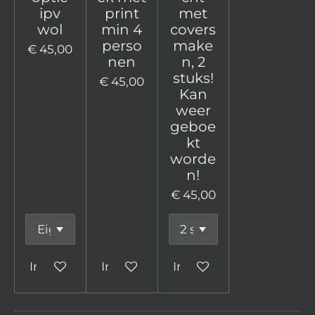
ipv
print
met
wol
min 4
covers
perso
make
€ 45,00
nen
n, 2
stuks!
€ 45,00
Kan
weer
geboe
kt
worde
n!
€ 45,00
In winkelwagen
In winkelwagen
In winkelwagen