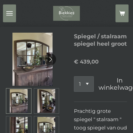
Ga
direct
naar
de
Spiegel / stalraam
hoofdinhoud
spiegel heel groot
€ 439,00
In
winkelwag
Prachtig grote
spiegel " stalraam "
toog spiegel van oud