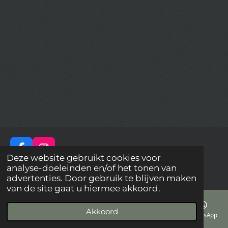
F
I
Deze website gebruikt cookies voor
a
n
© 2023 - 2026 Biekkies
analyse-doeleinden en/of het tonen van
c
s
Powered by
JouwWeb
advertenties. Door gebruik te blijven maken
e
t
van de site gaat u hiermee akkoord.
b
a
o
g
Akkoord
o
r
E-mailadres
Telefoonnummer
Kaart
Facebook
WhatsApp
k
a