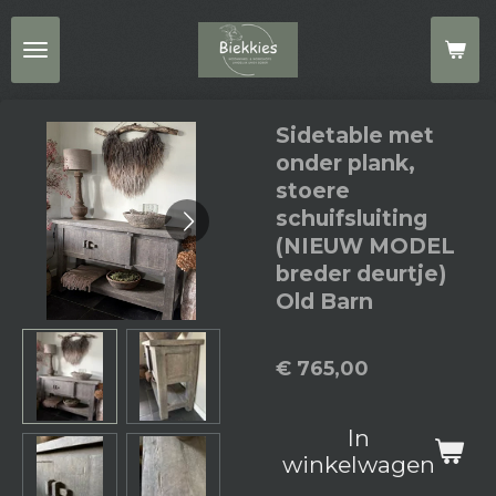
Ga
direct
naar
de
Sidetable met
hoofdinhoud
onder plank,
stoere
schuifsluiting
(NIEUW MODEL
breder deurtje)
Old Barn
€ 765,00
In
winkelwagen