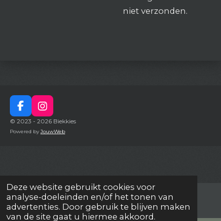
niet verzonden.
F
I
a
n
© 2023 - 2026 Biekkies
c
s
Powered by
JouwWeb
e
t
b
a
o
g
o
r
k
a
Deze website gebruikt cookies voor
m
analyse-doeleinden en/of het tonen van
advertenties. Door gebruik te blijven maken
van de site gaat u hiermee akkoord.