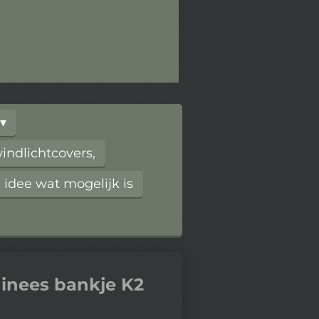
ndlichtcovers,
 idee wat mogelijk is
hinees bankje K2