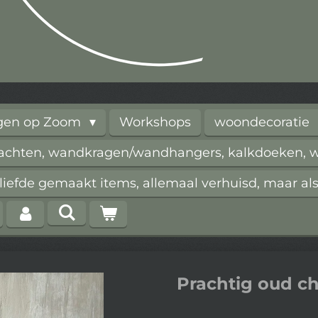
rgen op Zoom
Workshops
woondecoratie
vachten, wandkragen/wandhangers, kalkdoeken, wi
iefde gemaakt items, allemaal verhuisd, maar als
Prachtig oud c