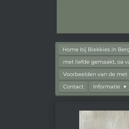
Home bij Biekkies in Be
met liefde gemaakt, oa 
Voorbeelden van de met l
Contact
Informatie