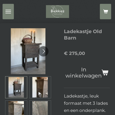
Ga
direct
naar
de
Ladekastje Old
hoofdinhoud
Barn
€ 275,00
In
winkelwagen
Ladekastje, leuk
formaat met 3 lades
en een onderplank.