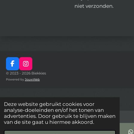
niet verzonden.
F
I
a
n
© 2023 - 2026 Biekkies
c
s
Powered by
JouwWeb
e
t
b
a
o
g
o
r
Deze website gebruikt cookies voor
k
a
analyse-doeleinden en/of het tonen van
m
advertenties. Door gebruik te blijven maken
van de site gaat u hiermee akkoord.