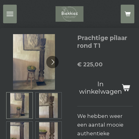
Ga
direct
naar
de
Prachtige pilaar
hoofdinhoud
rond T1
€ 225,00
In
winkelwagen
We hebben weer
een aantal mooie
authentieke