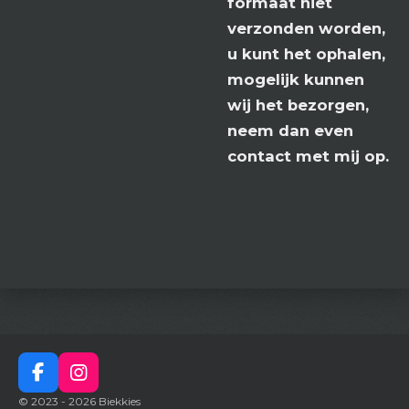
formaat niet
verzonden worden,
u kunt het ophalen,
mogelijk kunnen
wij het bezorgen,
neem dan even
contact met mij op.
F
I
a
n
© 2023 - 2026 Biekkies