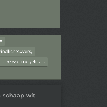
ndlichtcovers,
 idee wat mogelijk is
a schaap wit