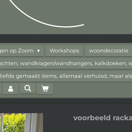
rgen op Zoom
Workshops
woondecoratie
vachten, wandkragen/wandhangers, kalkdoeken, wi
iefde gemaakt items, allemaal verhuisd, maar als
voorbeeld rack