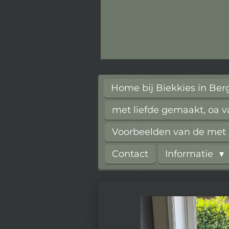
Home bij Biekkies in Be
met liefde gemaakt, oa 
Voorbeelden van de met l
Contact
Informatie