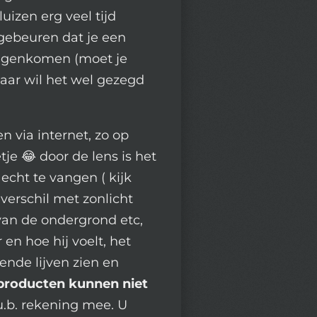
izen erg veel tijd
gebeuren dat je een
tegenkomen (moet je
aar wil het wel gezegd
n via internet, zo op
je 😂 door de lens is het
 echt te vangen ( kijk
 verschil met zonlicht
 van de ondergrond etc,
en hoe hij voelt, het
vende lijven zien en
producten kunnen niet
u.b. rekening mee. U