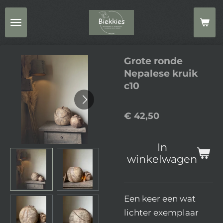
Ga
direct
naar
de
Grote ronde
hoofdinhoud
Nepalese kruik
c10
€ 42,50
In
winkelwagen
Een keer een wat
lichter exemplaar