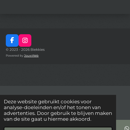
F
I
a
n
© 2023 - 2026 Biekkies
c
s
Powered by
JouwWeb
e
t
b
a
o
g
o
r
k
a
m
Deze website gebruikt cookies voor
analyse-doeleinden en/of het tonen van
advertenties. Door gebruik te blijven maken
van de site gaat u hiermee akkoord.