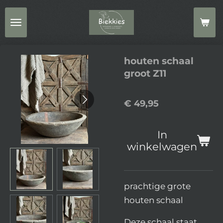
Ga
direct
naar
de
houten schaal
hoofdinhoud
groot Z11
€ 49,95
In
winkelwagen
prachtige grote
houten schaal
Deze schaal staat