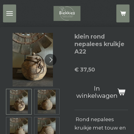
Ga
direct
naar
de
klein rond
hoofdinhoud
nepalees kruikje
A22
€ 37,50
In
winkelwagen
Rond nepalees
kruikje met touw en