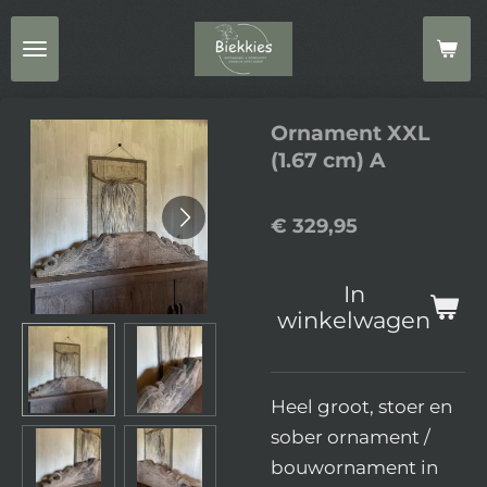
Ga
direct
naar
de
Ornament XXL
hoofdinhoud
(1.67 cm) A
€ 329,95
In
winkelwagen
Heel groot, stoer en
sober ornament /
bouwornament in