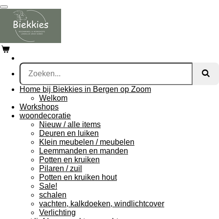
Ga
direct
naar
de
hoofdinhoud
Home bij Biekkies in Bergen op Zoom
Welkom
Workshops
woondecoratie
Nieuw / alle items
Deuren en luiken
Klein meubelen / meubelen
Leemmanden en manden
Potten en kruiken
Pilaren / zuil
Potten en kruiken hout
Sale!
schalen
vachten, kalkdoeken, windlichtcover
Verlichting