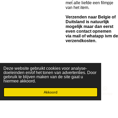
met alle liefde een filmpje
van het item.
Verzenden naar Belgie of
Duitsland is natuurlijk
mogelijk maar dan eerst
even contact opnemen
via mail of whatapp ivm de
verzendkosten.
F
I
Deze website gebruikt cookies voor analyse-
a
n
doeleinden en/of het tonen van advertenties. Door
© 2023 - 2026 Biekkies
gebruik te blijven maken van de site gaat u
c
s
Powered by
JouwWeb
hiermee akkoord.
e
t
b
a
Akkoord
o
g
E-mailadres
Telefoonnummer
Kaart
Facebook
WhatsApp
o
r
k
a
m