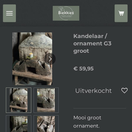
Ga
direct
naar
de
Kandelaar /
hoofdinhoud
ornament G3
groot
€ 59,95
Uitverkocht
Mooi groot
ornament.