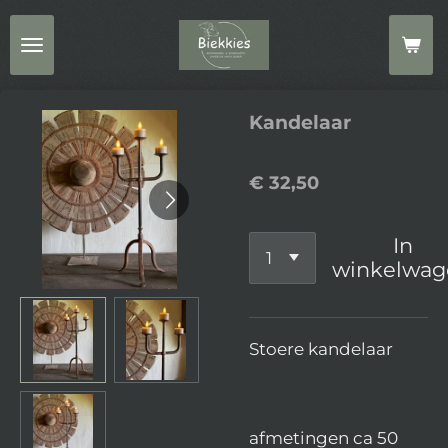
Ga
direct
naar
de
Kandelaar
hoofdinhoud
€ 32,50
In
winkelwag
Stoere kandelaar
afmetingen ca 50