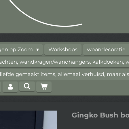
rgen op Zoom
Workshops
woondecoratie
vachten, wandkragen/wandhangers, kalkdoeken, wi
iefde gemaakt items, allemaal verhuisd, maar als
Gingko Bush bo