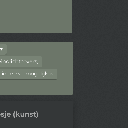
ndlichtcovers,
 idee wat mogelijk is
sje (kunst)