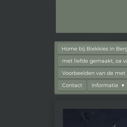
Home bij Biekkies in Be
met liefde gemaakt, oa 
Voorbeelden van de met l
Contact
Informatie