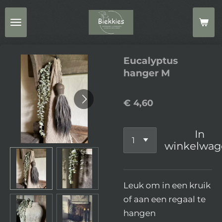
Ga
direct
naar
de
Eucalyptus
hoofdinhoud
hanger M
€ 4,60
In
winkelwag
Leuk om in een kruik
of aan een regaal te
hangen