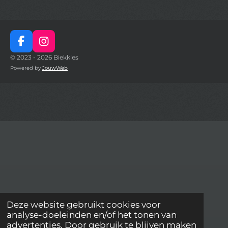
F
I
a
n
© 2023 - 2026 Biekkies
c
s
Powered by
JouwWeb
e
t
b
a
o
g
o
r
k
a
m
Deze website gebruikt cookies voor
analyse-doeleinden en/of het tonen van
advertenties. Door gebruik te blijven maken