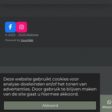
F
I
a
n
© 2023 - 2026 Biekkies
c
s
Powered by
JouwWeb
e
t
b
a
o
g
o
r
k
a
m
Deze website gebruikt cookies voor
analyse-doeleinden en/of het tonen van
advertenties. Door gebruik te blijven maken
van de site gaat u hiermee akkoord.
Akkoord
E-mailadres
Telefoonnummer
Kaart
Facebook
Whats