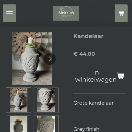
Ga
direct
naar
de
Kandelaar
hoofdinhoud
€ 44,00
In
winkelwagen
Grote kandelaar
Grey finish