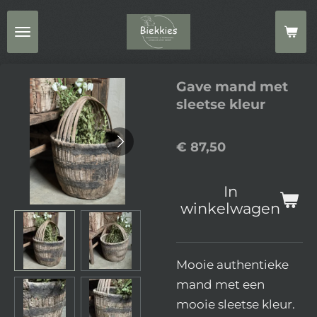
Ga
direct
naar
de
Gave mand met
hoofdinhoud
sleetse kleur
€ 87,50
In
winkelwagen
Mooie authentieke
mand met een
mooie sleetse kleur.