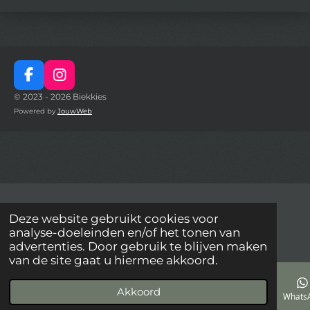
F
I
a
n
© 2023 - 2026 Biekkies
c
s
Powered by
JouwWeb
e
t
b
a
o
g
o
r
k
a
m
Deze website gebruikt cookies voor
analyse-doeleinden en/of het tonen van
advertenties. Door gebruik te blijven maken
van de site gaat u hiermee akkoord.
Akkoord
E-mailadres
Telefoonnummer
Kaart
Facebook
Whats