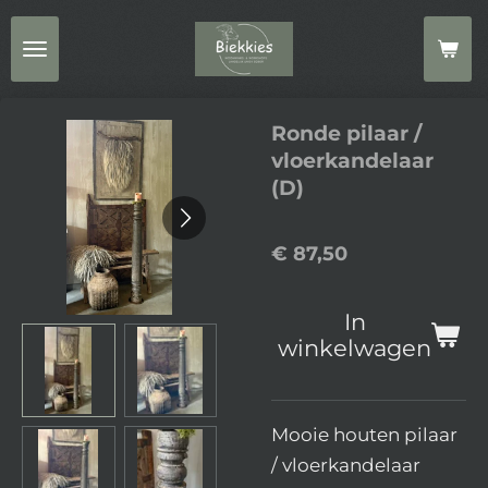
Ga
direct
naar
de
Ronde pilaar /
hoofdinhoud
vloerkandelaar
(D)
€ 87,50
In
winkelwagen
Mooie houten pilaar
/ vloerkandelaar