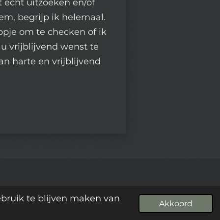
et echt uitzoeken en/of
em, begrijp ik helemaal.
pje om te checken of ik
u vrijblijvend wenst te
an harte en vrijblijvend
ebruik te blijven maken van
Powered by
JouwWeb
Akkoord