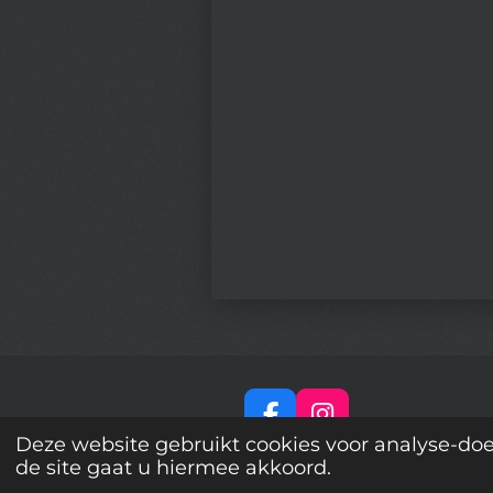
F
I
Deze website gebruikt cookies voor analyse-doe
a
n
© 2023 - 2026 Biekkies
de site gaat u hiermee akkoord.
c
s
e
t