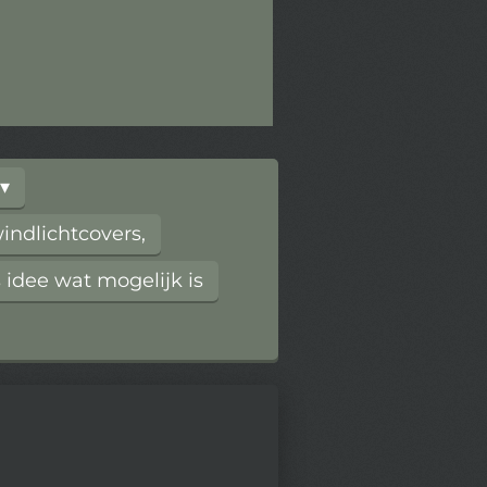
ndlichtcovers,
 idee wat mogelijk is