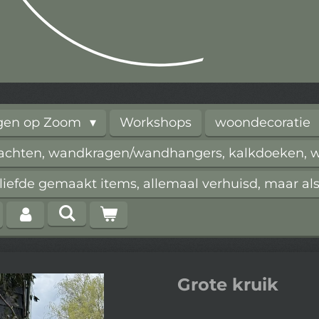
rgen op Zoom
Workshops
woondecoratie
vachten, wandkragen/wandhangers, kalkdoeken, wi
iefde gemaakt items, allemaal verhuisd, maar als
Grote kruik