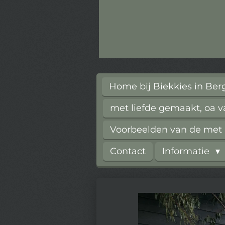
Home bij Biekkies in Be
met liefde gemaakt, oa 
Voorbeelden van de met l
Contact
Informatie