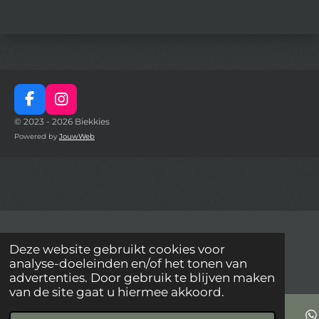
F
I
a
n
© 2023 - 2026 Biekkies
c
s
Powered by
JouwWeb
e
t
b
a
o
g
o
r
k
a
m
Deze website gebruikt cookies voor
analyse-doeleinden en/of het tonen van
advertenties. Door gebruik te blijven maken
van de site gaat u hiermee akkoord.