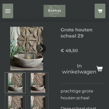
Ga
direct
naar
de
Grote houten
hoofdinhoud
schaal Z9
€ 49,50
In
winkelwagen
prachtige grote
houten schaal
Deze schaal staat