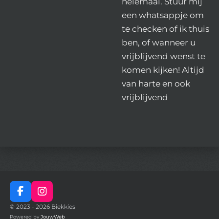
helemaal. Stuur mij
een whatsappje om
te checken of ik thuis
ben, of wanneer u
vrijblijvend wenst te
komen kijken! Altijd
van harte en ook
vrijblijvend
F
I
a
n
© 2023 - 2026 Biekkies
c
s
Powered by
JouwWeb