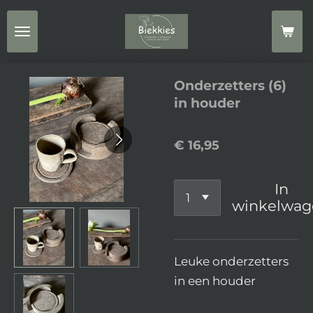
Ga
direct
naar
de
Onderzetters (6)
hoofdinhoud
in houder
€ 16,95
In
winkelwag
Leuke onderzetters
in een houder