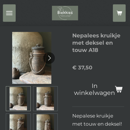
Ga
direct
naar
de
Nepalees kruikje
hoofdinhoud
met deksel en
touw A18
€ 37,50
In
winkelwagen
Nepalese kruikje
met touw en deksel!