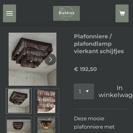
Ga
direct
naar
de
Plafonniere /
hoofdinhoud
plafondlamp
vierkant schijfjes
€ 192,50
In
winkelwag
Deze mooie
plafonniere met