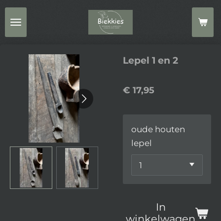
Ga
direct
naar
de
Lepel 1 en 2
hoofdinhoud
€ 17,95
oude houten
lepel
In
winkelwagen