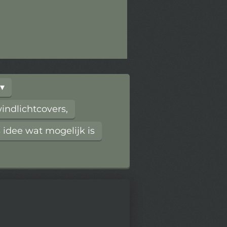
ndlichtcovers,
 idee wat mogelijk is