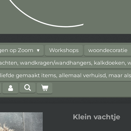
rgen op Zoom
Workshops
woondecoratie
vachten, wandkragen/wandhangers, kalkdoeken, wi
iefde gemaakt items, allemaal verhuisd, maar als
Klein vachtje