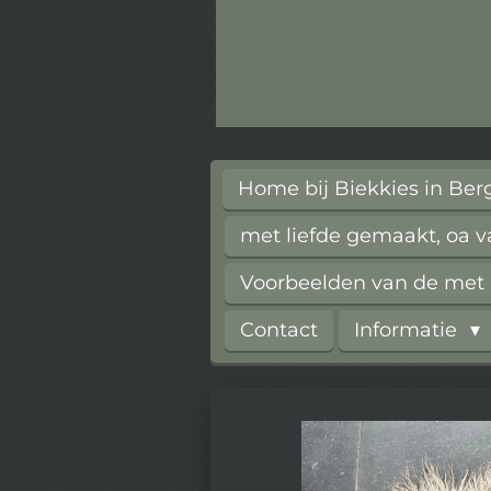
Home bij Biekkies in Be
met liefde gemaakt, oa 
Voorbeelden van de met l
Contact
Informatie