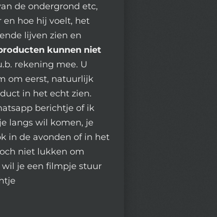
 van de ondergrond etc,
en hoe hij voelt, het
vende lijven zien en
producten kunnen niet
u.b. rekening mee. U
 om eerst, natuurlijk
oduct in het echt zien.
atsapp berichtje of ik
je langs wil komen, je
k in de avonden of in het
och niet lukken om
wil je een filmpje stuur
htje