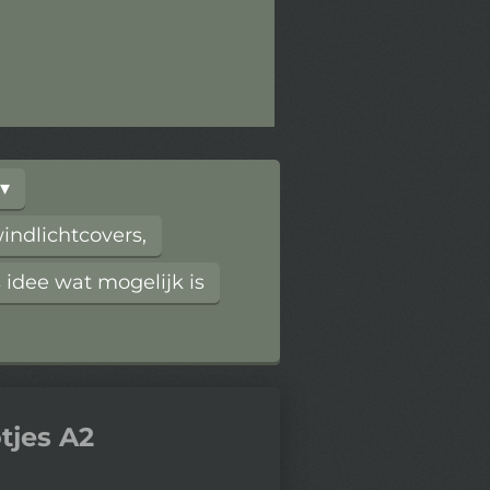
ndlichtcovers,
 idee wat mogelijk is
tjes A2