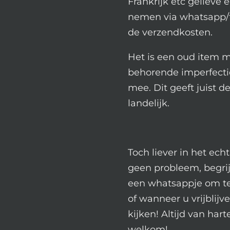
Frankrijk etc gelieve 
nemen via whatsapp/
de verzendkosten.
Het is een oud item m
behorende imperfecti
mee. Dit geeft juist d
landelijk.
Toch liever in het ech
geen probleem, begrij
een whatsappje om te 
of wanneer u vrijblij
kijken! Altijd van hart
welkom!