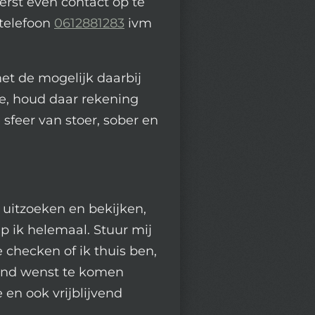
eerst even contact op te
telefoon
0612881283
ivm
et de mogelijk daarbij
e, houd daar rekening
e sfeer van stoer, sober en
t uitzoeken en bekijken,
p ik helemaal. Stuur mij
checken of ik thuis ben,
vend wenst te komen
e en ook vrijblijvend