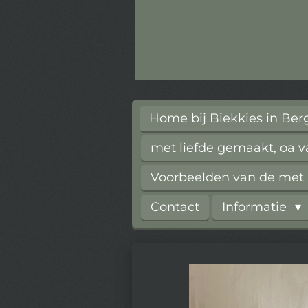
Home bij Biekkies in Be
met liefde gemaakt, oa 
Voorbeelden van de met l
Contact
Informatie