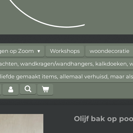
rgen op Zoom
Workshops
woondecoratie
vachten, wandkragen/wandhangers, kalkdoeken, wi
iefde gemaakt items, allemaal verhuisd, maar als
Olijf bak op poo