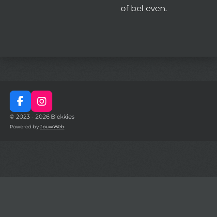
of bel even.
F
I
a
n
© 2023 - 2026 Biekkies
c
s
Powered by
JouwWeb
e
t
b
a
o
g
o
r
k
a
m