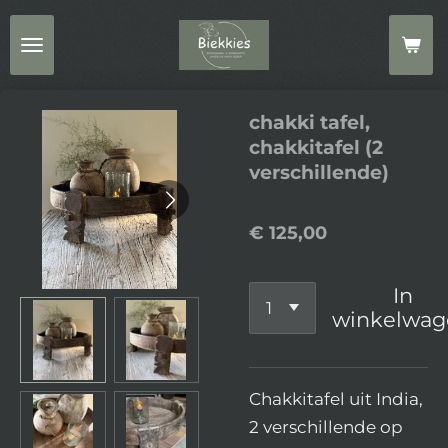
Ga
direct
naar
de
chakki tafel,
hoofdinhoud
chakkitafel (2
verschillende)
€ 125,00
In
winkelwag
Chakkitafel uit India,
2 verschillende op