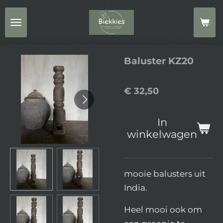
Ga
direct
naar
de
Baluster KZ20
hoofdinhoud
€ 32,50
In
winkelwagen
mooie balusters uit
India.
Heel mooi ook om