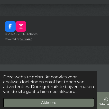
F
I
a
n
© 2023 - 2026 Biekkies
c
s
Powered by
JouwWeb
e
t
b
a
o
g
o
r
k
a
m
Deze website gebruikt cookies voor
analyse-doeleinden en/of het tonen van
advertenties. Door gebruik te blijven maken
van de site gaat u hiermee akkoord.
Akkoord
E-mailadres
Telefoonnummer
Kaart
Facebook
Whats