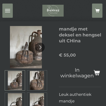
Ga
direct
naar
de
mandje met
hoofdinhoud
deksel en hengsel
uit CHina
€ 55,00
In
winkelwagen
Leuk authentiek
mandje