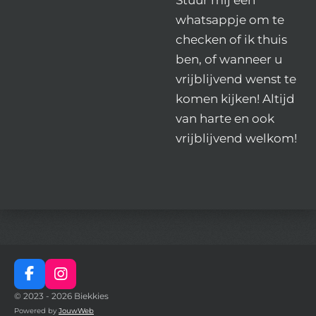
whatsappje om te
checken of ik thuis
ben, of wanneer u
vrijblijvend wenst te
komen kijken! Altijd
van harte en ook
vrijblijvend welkom!
F
I
a
n
© 2023 - 2026 Biekkies
c
s
Powered by
JouwWeb