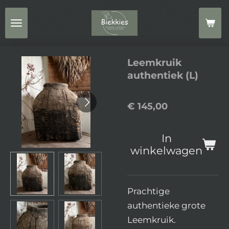
Ga
direct
naar
de
Leemkruik
hoofdinhoud
authentiek (L)
€ 145,00
In
winkelwagen
Prachtige
authentieke grote
Leemkruik.