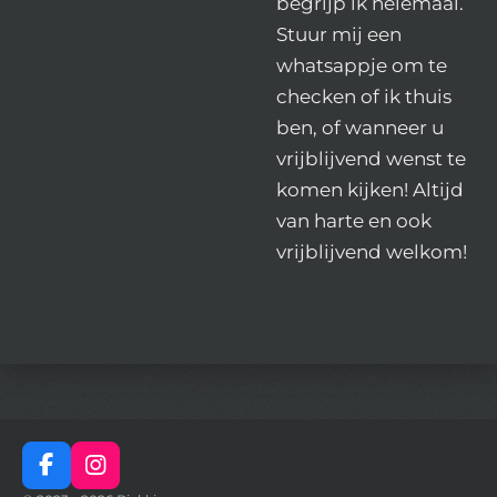
begrijp ik helemaal.
Stuur mij een
whatsappje om te
checken of ik thuis
ben, of wanneer u
vrijblijvend wenst te
komen kijken! Altijd
van harte en ook
vrijblijvend welkom!
F
I
a
n