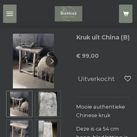
Ga
direct
naar
de
Kruk uit China (B)
hoofdinhoud
€ 99,00
Uitverkocht
Mooie authentieke
Chinese kruk
Deze is ca 54 cm