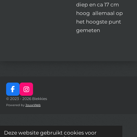
diep en ca 17 cm
hoog allemaal op
het hoogste punt
gemeten
F
I
a
n
© 2023 - 2026 Biekkies
c
s
Powered by
JouwWeb
e
t
b
a
o
g
o
r
Deze website gebruikt cookies voor
k
a