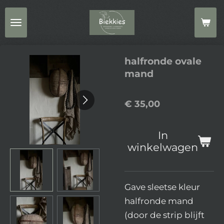
Ga
direct
naar
de
halfronde ovale
hoofdinhoud
mand
€ 35,00
In
winkelwagen
Gave sleetse kleur
halfronde mand
(door de strip blijft