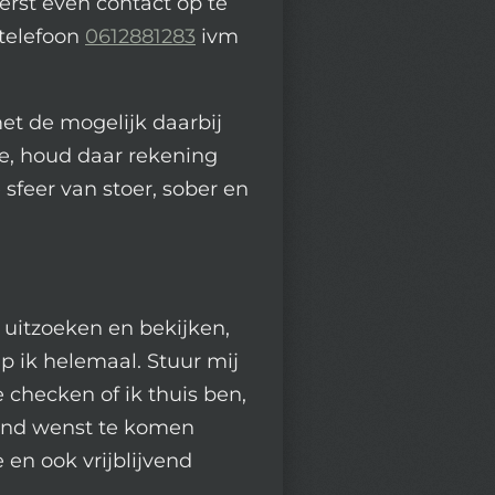
eerst even contact op te
telefoon
0612881283
ivm
et de mogelijk daarbij
e, houd daar rekening
e sfeer van stoer, sober en
t uitzoeken en bekijken,
p ik helemaal. Stuur mij
checken of ik thuis ben,
vend wenst te komen
e en ook vrijblijvend