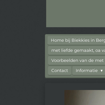
Home bij Biekkies in Be
met liefde gemaakt, oa 
Voorbeelden van de met l
Contact
Informatie