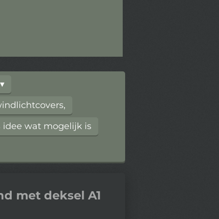
ndlichtcovers,
 idee wat mogelijk is
d met deksel A1