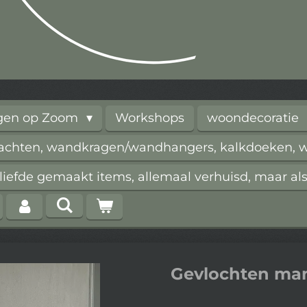
rgen op Zoom
Workshops
woondecoratie
vachten, wandkragen/wandhangers, kalkdoeken, wi
iefde gemaakt items, allemaal verhuisd, maar als
Gevlochten man