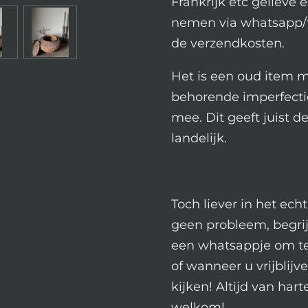
Frankrijk etc gelieve 
nemen via whatsapp/
de verzendkosten.
Het is een oud item m
behorende imperfecti
mee. Dit geeft juist d
landelijk.
Toch liever in het ech
geen probleem, begrij
een whatsappje om te 
of wanneer u vrijblij
kijken! Altijd van hart
welkom!