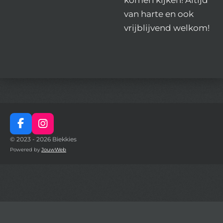
van harte en ook
vrijblijvend welkom!
F
I
a
n
© 2023 - 2026 Biekkies
c
s
Powered by
JouwWeb
e
t
b
a
o
g
o
r
k
a
m