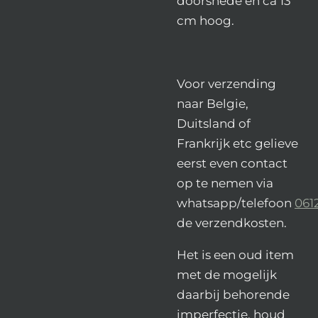
doorsnede en ca 13
cm hoog.
Voor verzending
naar Belgie,
Duitsland of
Frankrijk etc gelieve
eerst even contact
op te nemen via
whatsapp/telefoon
061
de verzendkosten.
Het is een oud item
met de mogelijk
daarbij behorende
imperfectie, houd