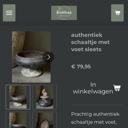
Ga
direct
naar
de
authentiek
hoofdinhoud
schaaltje met
voet sleets
€ 79,95
In
winkelwagen
Prachtig authentiek
schaaltje met voet,