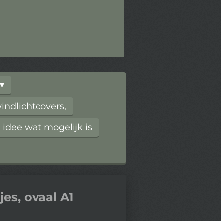
ndlichtcovers,
 idee wat mogelijk is
jes, ovaal A1