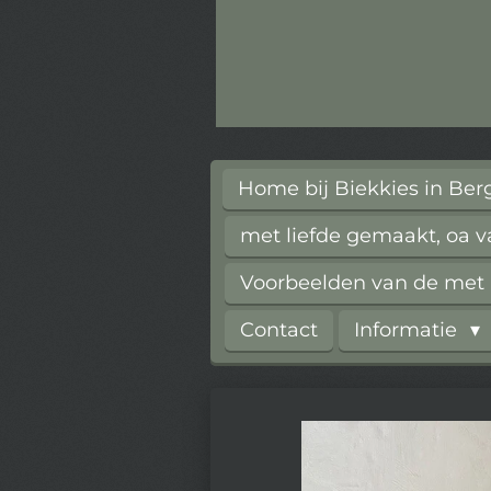
Home bij Biekkies in Be
met liefde gemaakt, oa 
Voorbeelden van de met l
Contact
Informatie