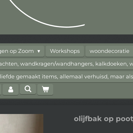
rgen op Zoom
Workshops
woondecoratie
vachten, wandkragen/wandhangers, kalkdoeken, wi
iefde gemaakt items, allemaal verhuisd, maar als
olijfbak op poot