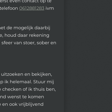
eerst even contact op te
telefoon
0612881283
ivm
et de mogelijk daarbij
e, houd daar rekening
e sfeer van stoer, sober en
t uitzoeken en bekijken,
p ik helemaal. Stuur mij
checken of ik thuis ben,
vend wenst te komen
e en ook vrijblijvend