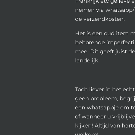
Frankrijk etc gelieve 
nemen via whatsapp/
de verzendkosten.
Het is een oud item m
behorende imperfecti
mee. Dit geeft juist d
landelijk.
Toch liever in het ech
geen probleem, begrij
een whatsappje om te 
of wanneer u vrijblij
kijken! Altijd van hart
welkom!