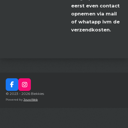
eerst even contact
opnemen via mail
of whatapp ivm de
verzendkosten.
F
I
a
n
© 2023 - 2026 Biekkies
c
s
Powered by
JouwWeb
e
t
b
a
o
g
o
r
k
a