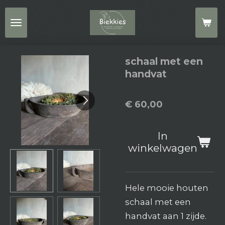
Ga
direct
naar
de
schaal met een
hoofdinhoud
handvat
€ 60,00
In
winkelwagen
Hele mooie houten
schaal met een
handvat aan 1 zijde.