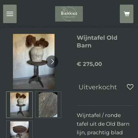
Ga
direct
naar
de
Wijntafel Old
hoofdinhoud
Barn
€ 275,00
Uitverkocht
Wijntafel / ronde
tafel uit de Old Barn
lijn, prachtig blad