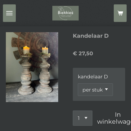
Ga
direct
naar
de
Kandelaar D
hoofdinhoud
€ 27,50
kandelaar D
In
winkelwag