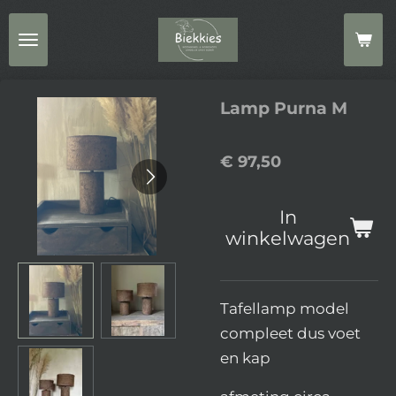
Ga
direct
naar
de
Lamp Purna M
hoofdinhoud
€ 97,50
In
winkelwagen
Tafellamp model
compleet dus voet
en kap