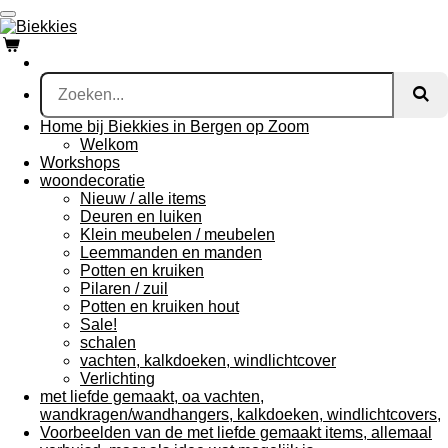
Ga
direct
naar
de
hoofdinhoud
Home bij Biekkies in Bergen op Zoom
Welkom
Workshops
woondecoratie
Nieuw / alle items
Deuren en luiken
Klein meubelen / meubelen
Leemmanden en manden
Potten en kruiken
Pilaren / zuil
Potten en kruiken hout
Sale!
schalen
vachten, kalkdoeken, windlichtcover
Verlichting
met liefde gemaakt, oa vachten,
wandkragen/wandhangers, kalkdoeken, windlichtcovers,
Voorbeelden van de met liefde gemaakt items, allemaal