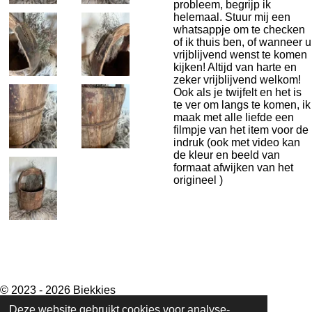
probleem, begrijp ik
helemaal. Stuur mij een
whatsappje om te checken
of ik thuis ben, of wanneer u
vrijblijvend wenst te komen
kijken! Altijd van harte en
zeker vrijblijvend welkom!
Ook als je twijfelt en het is
te ver om langs te komen, ik
maak met alle liefde een
filmpje van het item voor de
indruk (ook met video kan
de kleur en beeld van
formaat afwijken van het
origineel )
F
I
a
n
© 2023 - 2026 Biekkies
c
s
Powered by
JouwWeb
Deze website gebruikt cookies voor analyse-