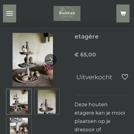
Ga
direct
naar
de
etagère
hoofdinhoud
€ 65,00
Uitverkocht
Deze houten
etagere kan je mooi
plaatsen op je
dressoir of