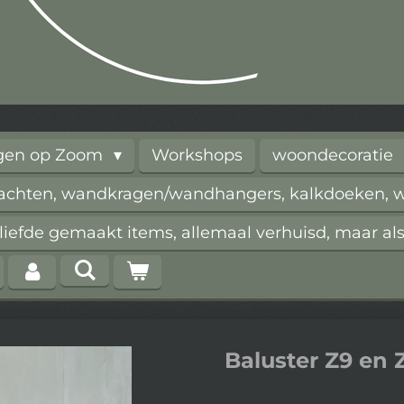
rgen op Zoom
Workshops
woondecoratie
vachten, wandkragen/wandhangers, kalkdoeken, wi
iefde gemaakt items, allemaal verhuisd, maar als
Baluster Z9 en 