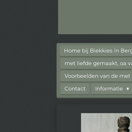
Home bij Biekkies in Be
met liefde gemaakt, oa 
Voorbeelden van de met l
Contact
Informatie