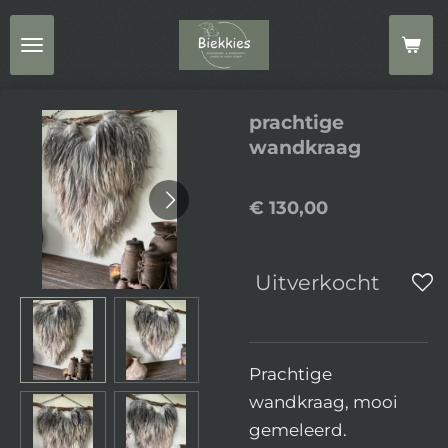
Ga
direct
naar
de
prachtige
hoofdinhoud
wandkraag
€ 130,00
Uitverkocht
Prachtige
wandkraag, mooi
gemeleerd.