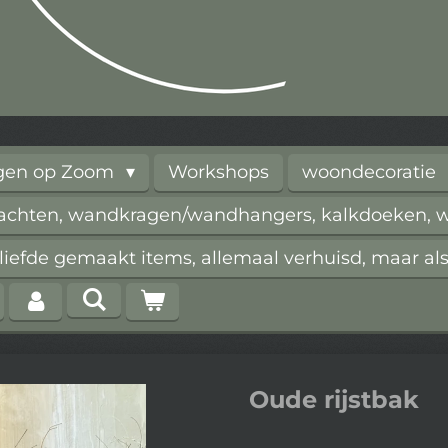
rgen op Zoom
Workshops
woondecoratie
vachten, wandkragen/wandhangers, kalkdoeken, wi
iefde gemaakt items, allemaal verhuisd, maar als
Oude rijstbak