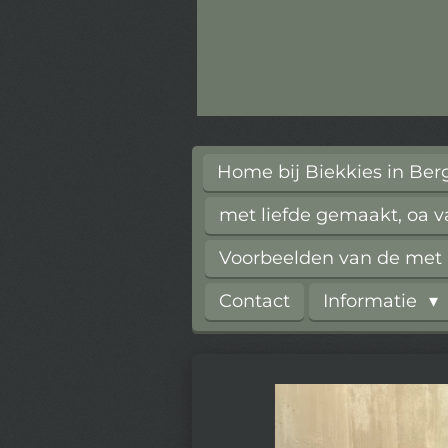
Home bij Biekkies in Be
met liefde gemaakt, oa 
Voorbeelden van de met l
Contact
Informatie