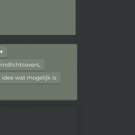
ndlichtcovers,
 idee wat mogelijk is